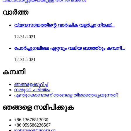
വാർത്ത
വ്യവസായത്തിന്റെ വാർഷിക വളർച്ചാ നിരക്ക്...
12-31-2021
പോർച്ചുഗലിലെ ഏറ്റവും വലിയ ബാത്ത്‌റൂം കമ്പനി...
12-31-2021
കമ്പനി
ഞങ്ങളേക്കുറിച്ച്
നമ്മുടെ ചരിത്രം
എന്തുകൊണ്ടാണ് ഞങ്ങളെ തിരഞ്ഞെടുക്കുന്നത്?
ഞങ്ങളെ സമീപിക്കുക
+86 13676813030
+86 059586236567
jookafaucet@jooka.cn