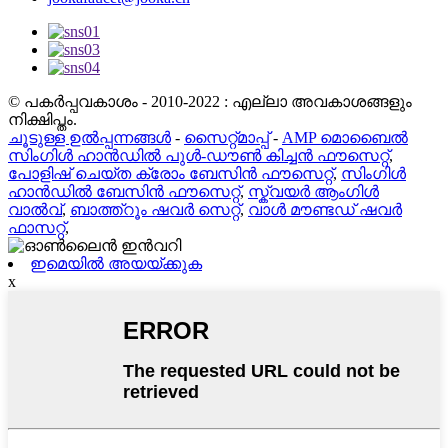
© പകർപ്പവകാശം - 2010-2022 : എല്ലാ അവകാശങ്ങളും
നിക്ഷിപ്തം.
ചൂടുള്ള ഉൽപ്പന്നങ്ങൾ
-
സൈറ്റ്മാപ്പ്
-
AMP മൊബൈൽ
സിംഗിൾ ഹാൻഡിൽ പുൾ-ഡൗൺ കിച്ചൻ ഫൗസെറ്റ്
,
പോളിഷ് ചെയ്ത ക്രോം ബേസിൻ ഫൗസെറ്റ്
,
സിംഗിൾ
ഹാൻഡിൽ ബേസിൻ ഫൗസെറ്റ്
,
സ്ക്വയർ ആംഗിൾ
വാൽവ്
,
ബാത്ത്റൂം ഷവർ സെറ്റ്
,
വാൾ മൗണ്ടഡ് ഷവർ
ഫാസറ്റ്
,
ഇമെയിൽ അയയ്ക്കുക
x