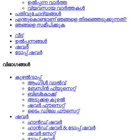
ഉൽപ്പന്ന വാർത്ത
വ്യവസായ വാർത്തകൾ
പതിവുചോദ്യങ്ങൾ
എന്തുകൊണ്ടാണ് ഞങ്ങളെ തിരഞ്ഞെടുക്കുന്നത്?
ഞങ്ങളെ സമീപിക്കുക
വീട്
ഉൽപ്പന്നങ്ങൾ
ഷവർ
ടോപ്പ് ഷവർ
വിഭാഗങ്ങൾ
കുഴൽ/ടാപ്പ്
ആംഗിൾ വാൽവ്
ബേസിൻ ഫ്യൂസെറ്റ്
ബിബ്‌കോക്ക്
അടുക്കള കുഴൽ
ഷവർ ഫൗസെറ്റ്
ടൈം ഡിലേ ഫൗസെറ്റ്
ഷവർ
ഹാൻഡ് ഷവർ
ഹാൻഡ് ഷവർ & ടോപ്പ് ഷവർ
ഷവർ സെറ്റ്
ടോപ്പ് ഷവർ