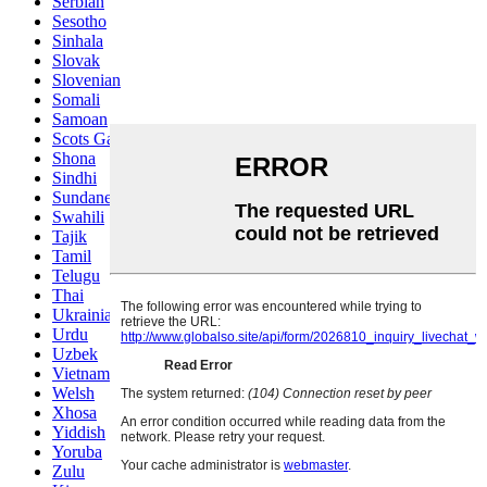
Serbian
Sesotho
Sinhala
Slovak
Slovenian
Somali
Samoan
Scots Gaelic
Shona
Sindhi
Sundanese
Swahili
Tajik
Tamil
Telugu
Thai
Ukrainian
Urdu
Uzbek
Vietnamese
Welsh
Xhosa
Yiddish
Yoruba
Zulu