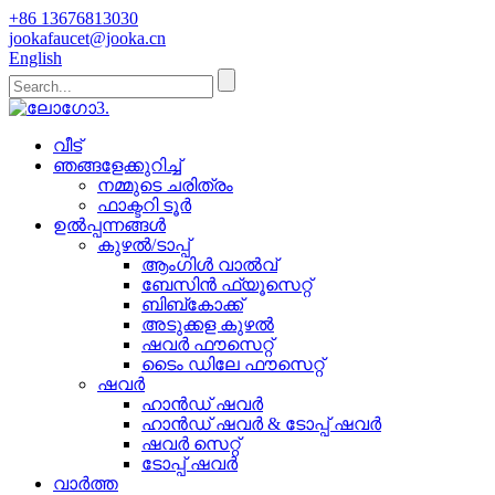
+86 13676813030
jookafaucet@jooka.cn
English
വീട്
ഞങ്ങളേക്കുറിച്ച്
നമ്മുടെ ചരിത്രം
ഫാക്ടറി ടൂർ
ഉൽപ്പന്നങ്ങൾ
കുഴൽ/ടാപ്പ്
ആംഗിൾ വാൽവ്
ബേസിൻ ഫ്യൂസെറ്റ്
ബിബ്‌കോക്ക്
അടുക്കള കുഴൽ
ഷവർ ഫൗസെറ്റ്
ടൈം ഡിലേ ഫൗസെറ്റ്
ഷവർ
ഹാൻഡ് ഷവർ
ഹാൻഡ് ഷവർ & ടോപ്പ് ഷവർ
ഷവർ സെറ്റ്
ടോപ്പ് ഷവർ
വാർത്ത